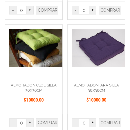
-
+
-
+
COMPRAR
COMPRAR
ALMOHADON CLOE SILLA
ALMOHADON IARA SILLA
36X36CM
38X38CM
$10000.00
$10000.00
-
+
-
+
COMPRAR
COMPRAR