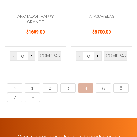
ANOTADOR HAPPY
APAGAVELAS
GRANDE
$1609.00
$5700.00
-
+
-
+
COMPRAR
COMPRAR
«
1
2
3
4
5
6
7
»
¿Querés agregar nuestra línea de productos a tu