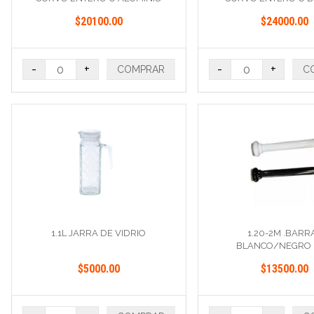
$20100.00
$24000.00
-
+
-
+
COMPRAR
C
1.1L JARRA DE VIDRIO
1.20-2M .BARR
BLANCO/NEGRO 
$5000.00
$13500.00