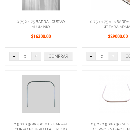
0 75 X 1 75 BARRAL CURVO
0 75 x 1 75 mts BARR
ALUMINIO
KIT PARA ARM
$16300.00
$29000.00
-
+
-
+
COMPRAR
C
0.90X0.90X0.90 MTS BARRAL
0.90X0.90X0.90 MTS
CURVO ENTERO U ALUMINIO
CURVO ENTERO U 