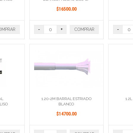
TERMINAL
$16500.00
-
+
-
OMPRAR
COMPRAR
AL
1.20-2M BARRAL ESTRIADO
1.2
LISO
BLANCO
$14700.00