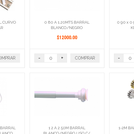
AL CURVO
0 80 A 1.20MTS BARRAL
0 90 x 
AR
BLANCO/NEGRO
K
ESTRIADO/LISO
$12000.00
-
+
-
OMPRAR
COMPRAR
 BARRAL
1 2 A 2 50M BARRAL
1-2M B
BLANCO
BLANCO/NEGRO LISO C/