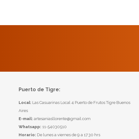
Puerto de Tigre:
Local:
Las Casuarinas Local 4 Puerto de Frutos Tigre Buenos
Aires
E-mail:
artesaniasllorente@gmail.com
Whatsapp:
11-54030510
Horario:
De lunes a viernes de 9 a 17.30 hrs