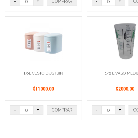
-
+
-
+
COMPRAR
C
1.6L CESTO DUSTBIN
1/2 L VASO MED
$11000.00
$2000.00
-
+
-
+
COMPRAR
C