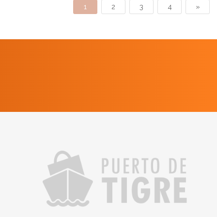
1
2
3
4
»