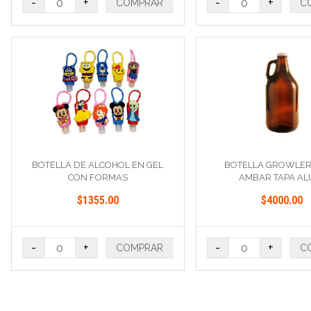
-
+
-
+
COMPRAR
C
BOTELLA DE ALCOHOL EN GEL
BOTELLA GROWLER 1
CON FORMAS
AMBAR TAPA AL
$1355.00
$4000.00
-
+
-
+
COMPRAR
C