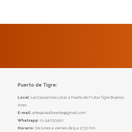
Puerto de Tigre:
Local:
Las Casuarinas Local 4 Puerto de Frutos Tigre Buenos
Aires
E-mail:
artesaniasllorente@gmail.com
Whatsapp:
11-54030510
Horario:
De lunes a viernes de 9 a 17.30 hrs