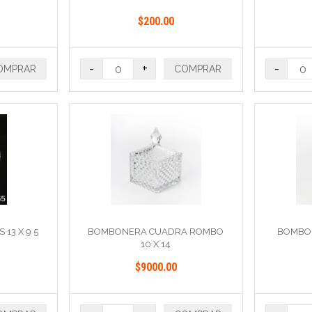
$200.00
-
+
-
OMPRAR
COMPRAR
13 X 9 5
BOMBONERA CUADRA ROMBO
BOMBON
10 X 14
$9000.00