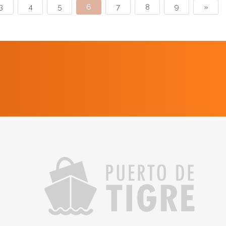
3
4
5
6
7
8
9
»