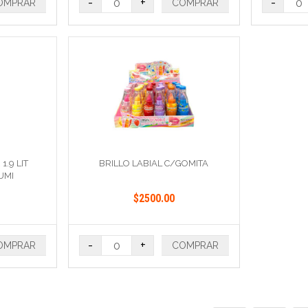
-
+
-
OMPRAR
COMPRAR
.9 LIT
BRILLO LABIAL C/GOMITA
UMI
$2500.00
-
+
OMPRAR
COMPRAR