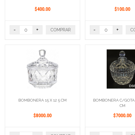
$400.00
$100.00
-
+
-
+
COMPRAR
C
BOMBONERA 15 X 12 5 CM
BOMBONERA C/GOTAS 
CM
$8000.00
$7000.00