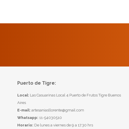
Puerto de Tigre:
Local:
Las Casuarinas Local 4 Puerto de Frutos Tigre Buenos
Aires
E-mail:
artesaniasllorente@gmail.com
Whatsapp:
11-54030510
Horario:
De lunes a viernes de 9 a 17.30 hrs