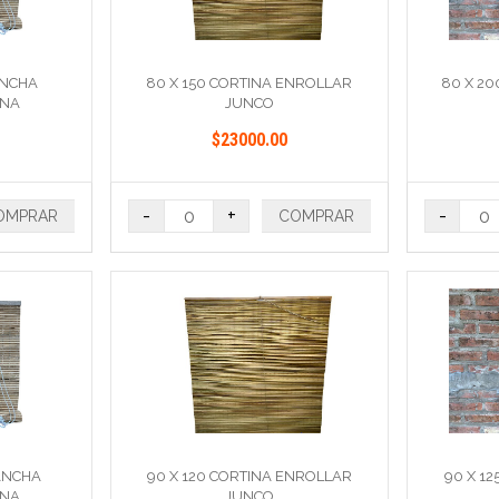
ANCHA
80 X 150 CORTINA ENROLLAR
80 X 2
INA
JUNCO
$23000.00
-
+
-
OMPRAR
COMPRAR
 ANCHA
90 X 120 CORTINA ENROLLAR
90 X 1
INA
JUNCO