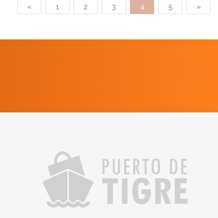
«
1
2
3
4
5
»