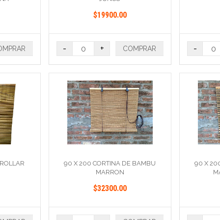
$19900.00
-
+
-
OMPRAR
COMPRAR
NROLLAR
90 X 200 CORTINA DE BAMBU
90 X 2
MARRON
M
$32300.00