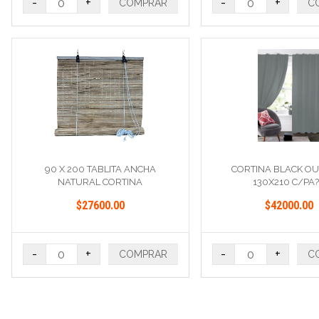
-
+
-
+
COMPRAR
C
90 X 200 TABLITA ANCHA
CORTINA BLACK OU
NATURAL CORTINA
130X210 C/PA
$27600.00
$42000.00
-
+
-
+
COMPRAR
C