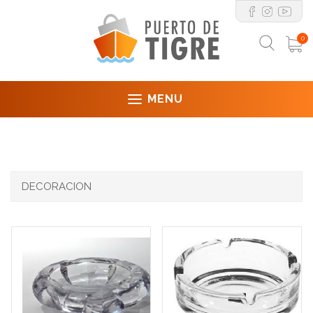
0
MENU
DECORACION