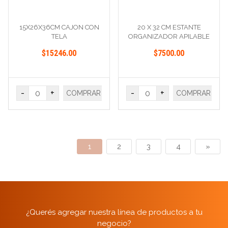
15X26X36CM CAJON CON
20 X 32 CM ESTANTE
TELA
ORGANIZADOR APILABLE
$15246.00
$7500.00
-
+
-
+
COMPRAR
COMPRAR
1
2
3
4
»
¿Querés agregar nuestra línea de productos a tu
negocio?