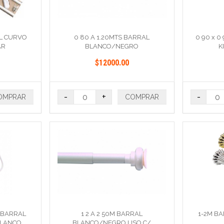
AL CURVO
0 80 A 1.20MTS BARRAL
0 90 x 
AR
BLANCO/NEGRO
K
ESTRIADO/LISO
$12000.00
-
+
-
OMPRAR
COMPRAR
 BARRAL
1 2 A 2 50M BARRAL
1-2M B
BLANCO
BLANCO/NEGRO LISO C/