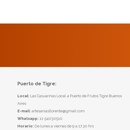
Puerto de Tigre:
Local:
Las Casuarinas Local 4 Puerto de Frutos Tigre Buenos
Aires
E-mail:
artesaniasllorente@gmail.com
Whatsapp:
11-54030510
Horario:
De lunes a viernes de 9 a 17.30 hrs