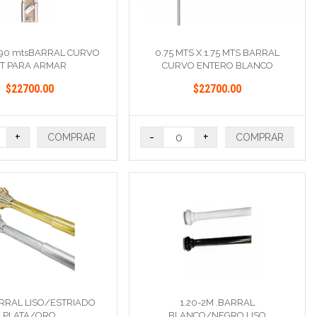
0 90 mtsBARRAL CURVO
0.75 MTS X 1.75 MTS BARRAL
IT PARA ARMAR
CURVO ENTERO BLANCO
$22700.00
$22700.00
+
-
+
COMPRAR
COMPRAR
ARRAL LISO/ESTRIADO
1.20-2M .BARRAL
PLATA/ORO
BLANCO/NEGRO LISO