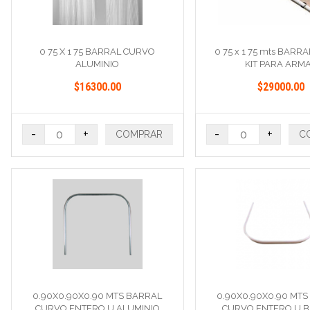
0 75 X 1 75 BARRAL CURVO
0 75 x 1 75 mts BARR
ALUMINIO
KIT PARA ARM
$16300.00
$29000.00
-
+
-
+
COMPRAR
C
0.90X0.90X0.90 MTS BARRAL
0.90X0.90X0.90 MTS
CURVO ENTERO U ALUMINIO
CURVO ENTERO U 