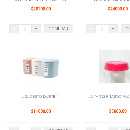
$20100.00
$24000.00
-
+
-
+
COMPRAR
C
1.6L CESTO DUSTBIN
10 TAPAS FRASCO 360
$11000.00
$5000.00