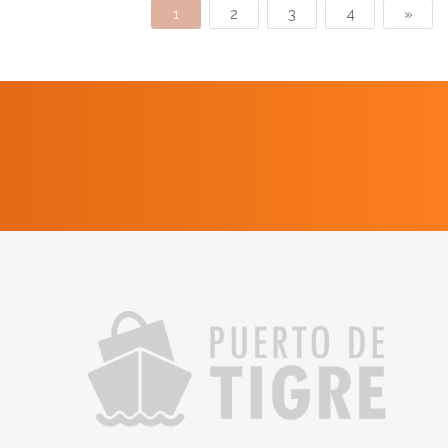
1
2
3
4
»