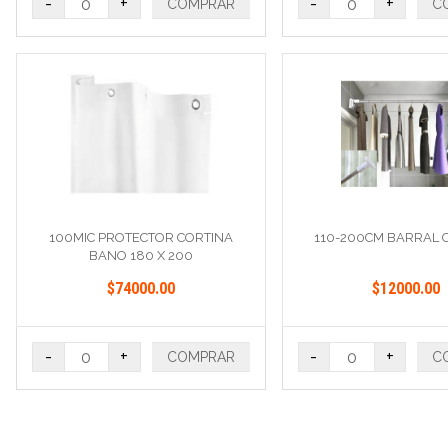
-
+
-
+
COMPRAR
C
100MIC PROTECTOR CORTINA
110-200CM BARRAL 
BANO 180 X 200
$74000.00
$12000.00
-
+
-
+
COMPRAR
C