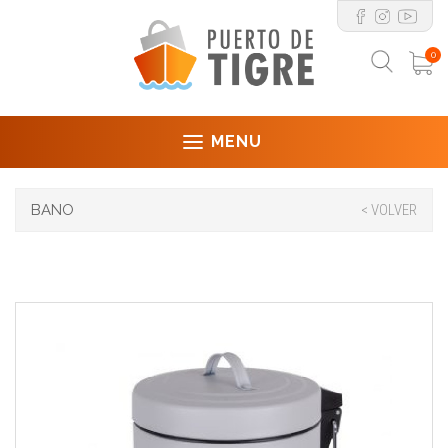
0
MENU
BANO
< VOLVER