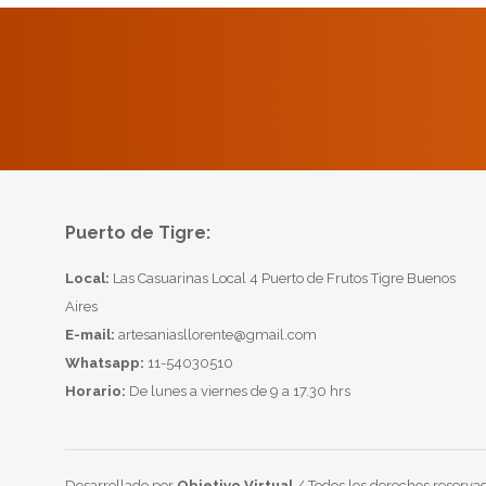
Puerto de Tigre:
Local:
Las Casuarinas Local 4 Puerto de Frutos Tigre Buenos
Aires
E-mail:
artesaniasllorente@gmail.com
Whatsapp:
11-54030510
Horario:
De lunes a viernes de 9 a 17.30 hrs
Desarrollado por
Objetivo Virtual
/ Todos los derechos reservad