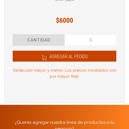
$6000
CANTIDAD
AGREGAR AL PEDIDO
Ventas por mayor y menor. Los precios mostrados son
por mayor final.
¿Querés agregar nuestra línea de productos a tu
negocio?