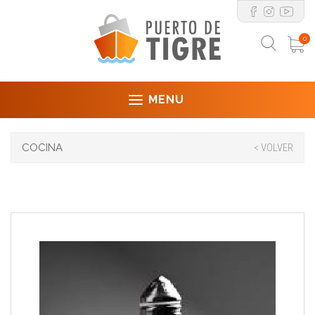
0
MENU
COCINA
< VOLVER