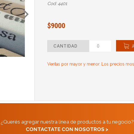
Cod: 4401
$9000
CANTIDAD
Ventas por mayor y menor. Los precios most
¿Querés agregar nuestra línea de productos a tu negocio?
CONTACTATE CON NOSOTROS >