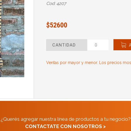
Cod: 4207
$52600
CANTIDAD
Ventas por mayor y menor. Los precios most
¿Querés agregar nuestra línea de productos a tu negocio?
CONTACTATE CON NOSOTROS >