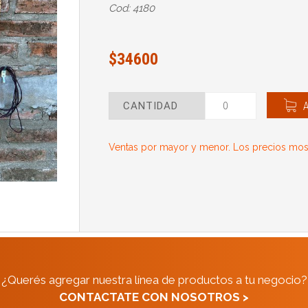
Cod: 4180
$34600
CANTIDAD
Ventas por mayor y menor. Los precios most
¿Querés agregar nuestra línea de productos a tu negocio?
CONTACTATE CON NOSOTROS >