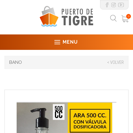
0
MENU
BANO
< VOLVER