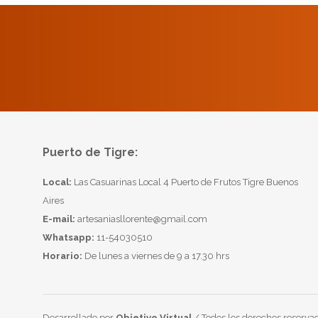
Puerto de Tigre:
Local:
Las Casuarinas Local 4 Puerto de Frutos Tigre Buenos
Aires
E-mail:
artesaniasllorente@gmail.com
Whatsapp:
11-54030510
Horario:
De lunes a viernes de 9 a 17.30 hrs
Desarrollado por
Objetivo Virtual
/ Todos los derechos reservad