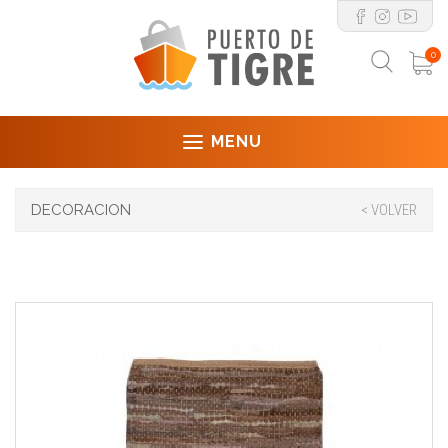
0
MENU
DECORACION
< VOLVER