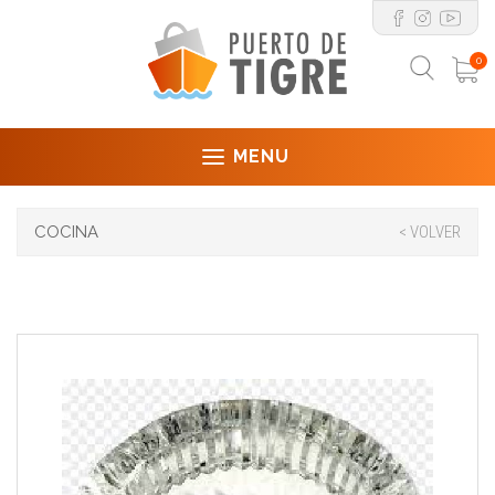
0
MENU
COCINA
< VOLVER