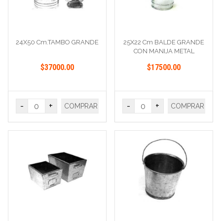
24X50 Cm.TAMBO GRANDE
25X22 Cm BALDE GRANDE
CON MANIJA METAL
$37000.00
$17500.00
-
+
-
+
COMPRAR
COMPRAR