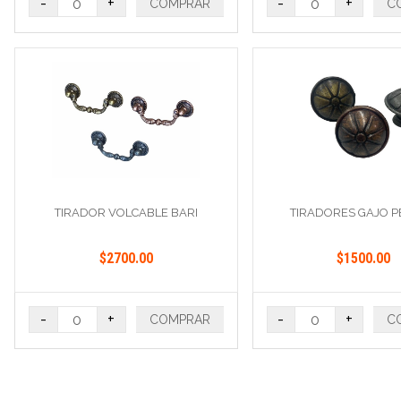
-
+
-
+
COMPRAR
C
TIRADOR VOLCABLE BARI
TIRADORES GAJO P
$2700.00
$1500.00
-
+
-
+
COMPRAR
C