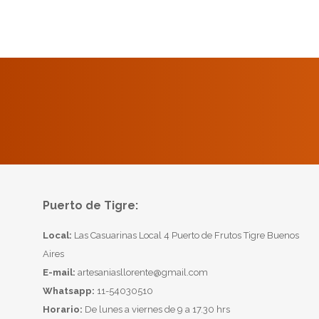
Puerto de Tigre:
Local:
Las Casuarinas Local 4 Puerto de Frutos Tigre Buenos
Aires
E-mail:
artesaniasllorente@gmail.com
Whatsapp:
11-54030510
Horario:
De lunes a viernes de 9 a 17.30 hrs