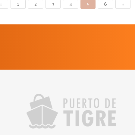
«
1
2
3
4
5
6
»