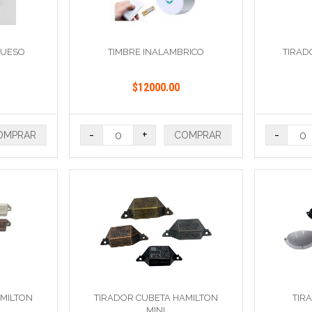
RUESO
TIMBRE INALAMBRICO
TIRADO
$12000.00
-
+
-
OMPRAR
COMPRAR
AMILTON
TIRADOR CUBETA HAMILTON
TIR
MINI