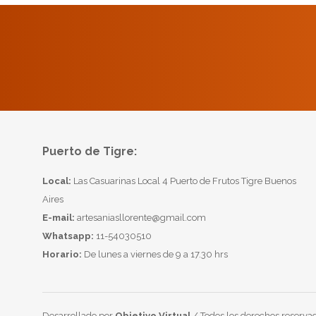
Puerto de Tigre:
Local:
Las Casuarinas Local 4 Puerto de Frutos Tigre Buenos
Aires
E-mail:
artesaniasllorente@gmail.com
Whatsapp:
11-54030510
Horario:
De lunes a viernes de 9 a 17.30 hrs
Desarrollado por
Objetivo Virtual
/ Todos los derechos reservad