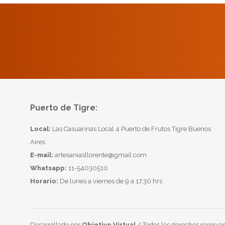
Puerto de Tigre:
Local:
Las Casuarinas Local 4 Puerto de Frutos Tigre Buenos
Aires
E-mail:
artesaniasllorente@gmail.com
Whatsapp:
11-54030510
Horario:
De lunes a viernes de 9 a 17.30 hrs
Desarrollado por
Objetivo Virtual
/ Todos los derechos reservad