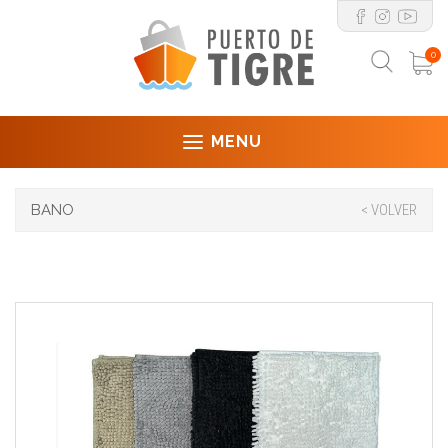
0
MENU
BANO
< VOLVER