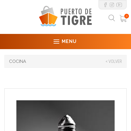
0
MENU
COCINA
< VOLVER