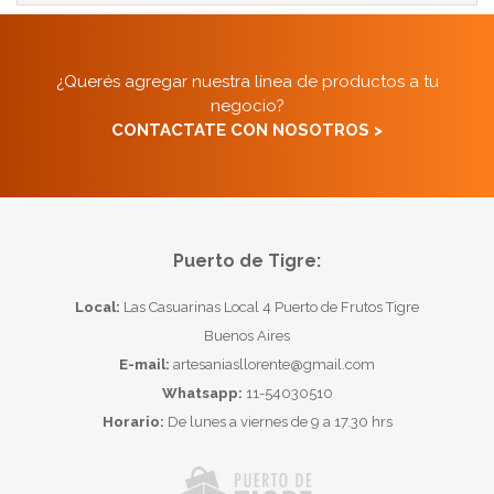
¿Querés agregar nuestra línea de productos a tu
negocio?
CONTACTATE CON NOSOTROS >
Puerto de Tigre:
Local:
Las Casuarinas Local 4 Puerto de Frutos Tigre
Buenos Aires
E-mail:
artesaniasllorente@gmail.com
Whatsapp:
11-54030510
Horario:
De lunes a viernes de 9 a 17.30 hrs