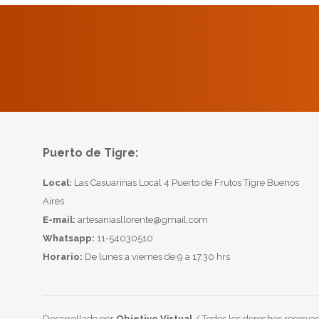
Puerto de Tigre:
Local:
Las Casuarinas Local 4 Puerto de Frutos Tigre Buenos
Aires
E-mail:
artesaniasllorente@gmail.com
Whatsapp:
11-54030510
Horario:
De lunes a viernes de 9 a 17.30 hrs
Desarrollado por
Objetivo Virtual
/ Todos los derechos reservad