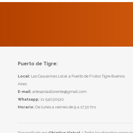
Puerto de Tigre:
Local:
Las Casuarinas Local 4 Puerto de Frutos Tigre Buenos
Aires
E-mail:
artesaniasllorente@gmail.com
Whatsapp:
11-54030510
Horario:
De lunes a viernes de 9 a 17.30 hrs
Desarrollado por
Objetivo Virtual
/ Todos los derechos reservad