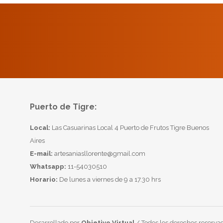
Puerto de Tigre:
Local:
Las Casuarinas Local 4 Puerto de Frutos Tigre Buenos
Aires
E-mail:
artesaniasllorente@gmail.com
Whatsapp:
11-54030510
Horario:
De lunes a viernes de 9 a 17.30 hrs
Desarrollado por
Objetivo Virtual
/ Todos los derechos reservad