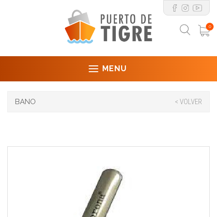
0
MENU
BANO
< VOLVER