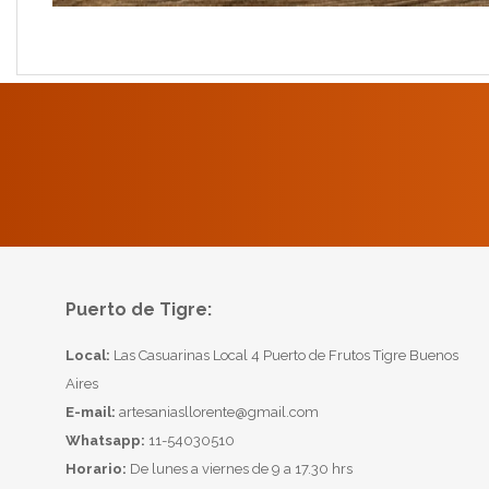
Puerto de Tigre:
Local:
Las Casuarinas Local 4 Puerto de Frutos Tigre Buenos
Aires
E-mail:
artesaniasllorente@gmail.com
Whatsapp:
11-54030510
Horario:
De lunes a viernes de 9 a 17.30 hrs