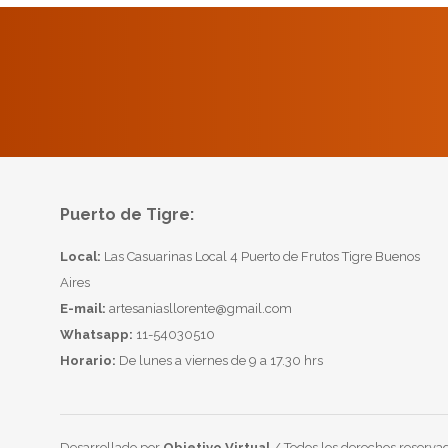
Puerto de Tigre:
Local:
Las Casuarinas Local 4 Puerto de Frutos Tigre Buenos
Aires
E-mail:
artesaniasllorente@gmail.com
Whatsapp:
11-54030510
Horario:
De lunes a viernes de 9 a 17.30 hrs
Desarrollado por
Objetivo Virtual
/ Todos los derechos reservad