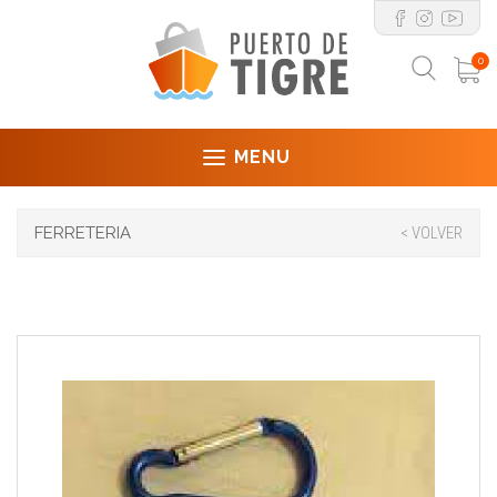
0
MENU
FERRETERIA
< VOLVER