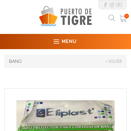
0
MENU
BANO
< VOLVER