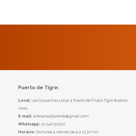
Puerto de Tigre:
Local:
Las Casuarinas Local 4 Puerto de Frutos Tigre Buenos
Aires
E-mail:
artesaniasllorente@gmail.com
Whatsapp:
11-54030510
Horario:
De lunes a viernes de 9 a 17.30 hrs