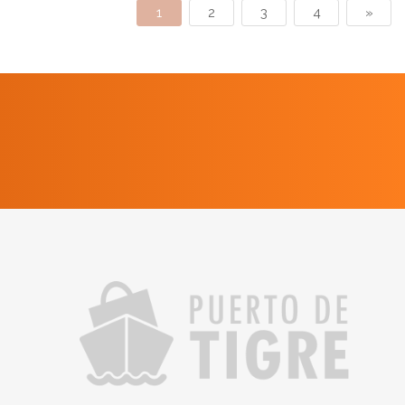
1
2
3
4
»