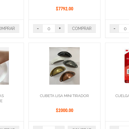
$7792.00
-
+
-
OMPRAR
COMPRAR
AS
CUBETA LISA MINI TIRADOR
CUELG
TE
$2000.00