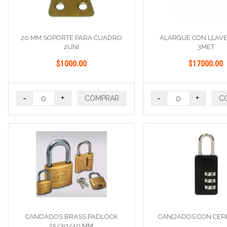
20 MM SOPORTE PARA CUADRO
ALARGUE CON LLAV
2UNI
3MET
$1000.00
$17000.00
-
+
-
+
COMPRAR
C
CANDADOS BRASS PADLOCK
CANDADOS CON CE
25/30/40 MM