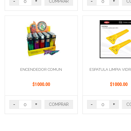
-
+
-
+
COMPRAR
C
ENCENDEDOR COMUN
ESPATULA LIMPIA VID
$1000.00
$1000.00
-
+
-
+
COMPRAR
C