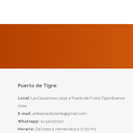
Puerto de Tigre:
Local:
Las Casuarinas Local 4 Puerto de Frutos Tigre Buenos
Aires
E-mail:
artesaniasllorente@gmail.com
Whatsapp:
11-54030510
Horario:
De lunes a viernes de 9 a 17.30 hrs