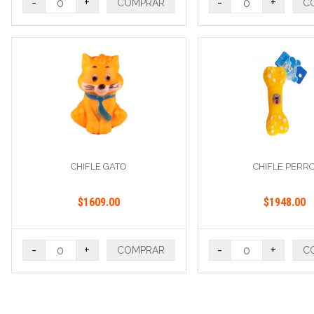
-
+
-
+
COMPRAR
C
CHIFLE GATO
CHIFLE PERR
$1609.00
$1948.00
-
+
-
+
COMPRAR
C