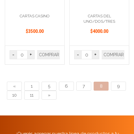
CARTAS CASINO
CARTAS DEL
UNO/DOS/TRES
$3500.00
$4000.00
-
+
-
+
COMPRAR
COMPRAR
«
1
5
6
7
8
9
10
11
»
¿Querés agregar nuestra línea de productos a tu