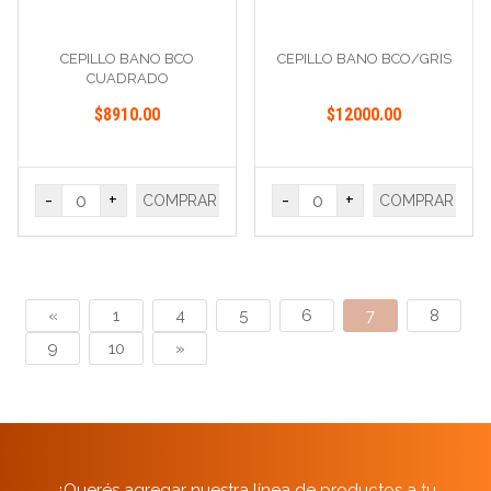
CEPILLO BANO BCO
CEPILLO BANO BCO/GRIS
CUADRADO
$8910.00
$12000.00
-
+
-
+
COMPRAR
COMPRAR
«
1
4
5
6
7
8
9
10
»
¿Querés agregar nuestra línea de productos a tu