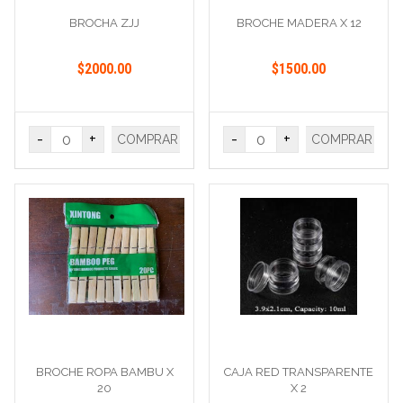
BROCHA ZJJ
BROCHE MADERA X 12
$2000.00
$1500.00
-
+
-
+
COMPRAR
COMPRAR
BROCHE ROPA BAMBU X
CAJA RED TRANSPARENTE
20
X 2