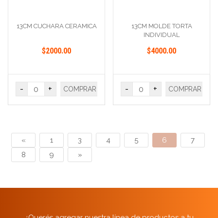
13CM CUCHARA CERAMICA
13CM MOLDE TORTA
INDIVIDUAL
$2000.00
$4000.00
-
+
-
+
COMPRAR
COMPRAR
«
1
3
4
5
6
7
8
9
»
¿Querés agregar nuestra línea de productos a tu